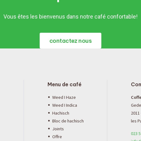
Vous êtes les bienvenus dans notre café confortable!
contactez nous
Menu de café
Con
Weed I Haze
Coff
Weed I Indica
Gede
Hachisch
2011
e
Bloc de hachisch
les P
Joints
023 5
Offre