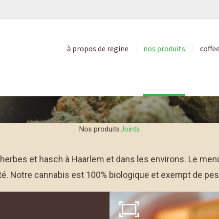
Menu de café
à propos de regine
nos produits
coffe
Joints
Nos produits
Joints
erbes et hasch à Haarlem et dans les environs. Le menu 
té. Notre cannabis est 100% biologique et exempt de pe