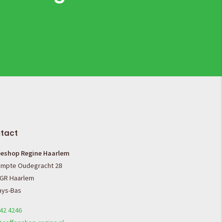
tact
eeshop Regine Haarlem
mpte Oudegracht 28
 GR Haarlem
ays-Bas
42 4246