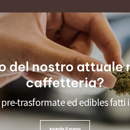
o del nostro attuale
caffetteria?
pre-trasformate ed edibles fatti in
guarda il menu