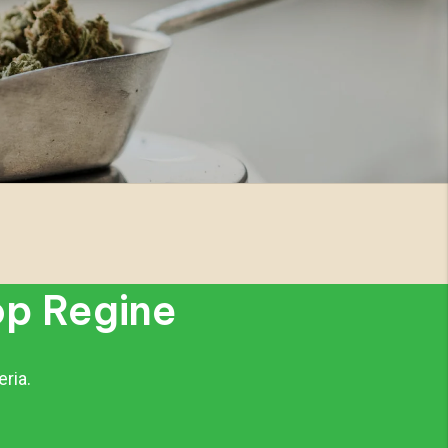
hop Regine
eria.