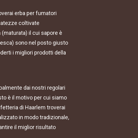
overai erba per fumatori
batezze coltivate
 (maturata) il cui sapore è
fresca) sono nel posto giusto
erti i migliori prodotti della
palmente dai nostri regolari
to è il motivo per cui siamo
ffetteria di Haarlem troverai
alizzato in modo tradizionale,
tire il miglior risultato