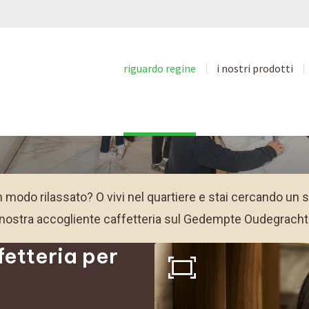
zioni su Coffeesho
riguardo regine
i nostri prodotti
Rilassarsi nel centro di Haarlem.
n modo rilassato? O vivi nel quartiere e stai cercando un
nostra accogliente caffetteria sul Gedempte Oudegracht
fetteria per