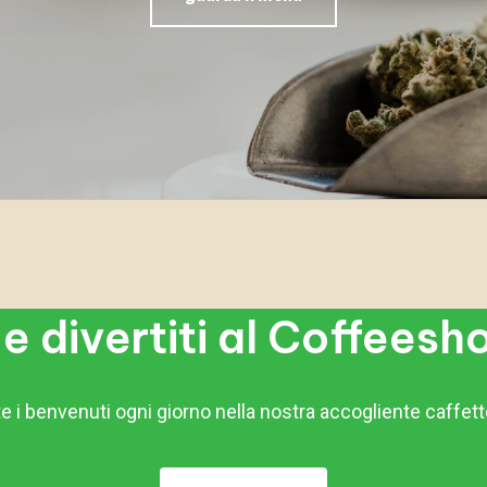
 e divertiti al Coffees
e i benvenuti ogni giorno nella nostra accogliente caffett