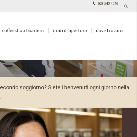
023 542 4246
p Regine
coffeeshop haarlem
orari di apertura
dove trovarci
 secondo soggiorno? Siete i benvenuti ogni giorno nella
.