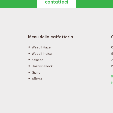
contattaci
Menu della caffetteria
Weed I Haze
C
Weed I Indica
G
hascisc
2
Hashish Block
P
Giunti
0
offerta
i