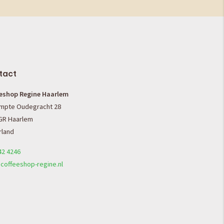
tact
eshop Regine Haarlem
mpte Oudegracht 28
GR Haarlem
land
42 4246
coffeeshop-regine.nl