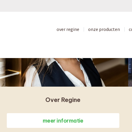
over regine
onze producten
c
Over Regine
meer informatie